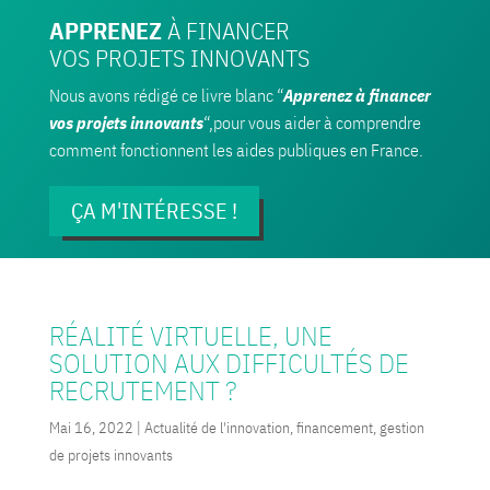
APPRENEZ
À FINANCER
VOS PROJETS INNOVANTS
Nous avons rédigé ce livre blanc “
Apprenez à financer
vos projets innovants
“,pour vous aider à comprendre
comment fonctionnent les aides publiques en France.
ÇA M'INTÉRESSE !
RÉALITÉ VIRTUELLE, UNE
SOLUTION AUX DIFFICULTÉS DE
RECRUTEMENT ?
Mai 16, 2022
|
Actualité de l'innovation, financement, gestion
de projets innovants