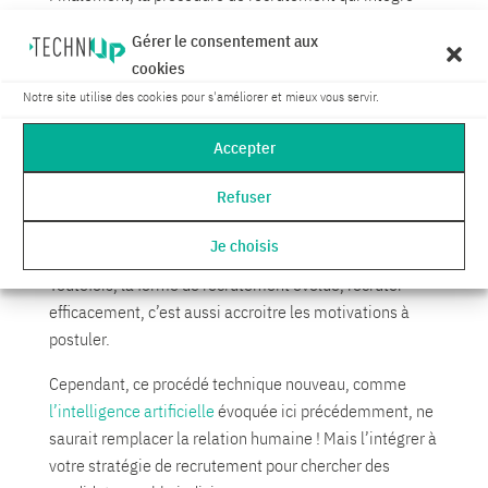
ces nouvelles technologies permet de recruter avec
Gérer le consentement aux
plus d’attractivité. Ainsi, trouver le candidat idéal pour
cookies
les postes à pourvoir est plus simple. En effet, en
Notre site utilise des cookies pour s'améliorer et mieux vous servir.
permettant de recruter avec d’autres techniques de
recrutement, également atouts, vous attirez les
Accepter
candidatures. Par conséquent, votre sourcing est plus
riche, facilite la recherche du bon candidat dans le
Refuser
vivier.
Je choisis
La manière de recruter ne change pas radicalement.
Toutefois, la forme de recrutement évolue, recruter
efficacement, c’est aussi accroitre les motivations à
postuler.
Cependant, ce procédé technique nouveau, comme
l’intelligence artificielle
évoquée ici précédemment, ne
saurait remplacer la relation humaine ! Mais l’intégrer à
votre stratégie de recrutement pour chercher des