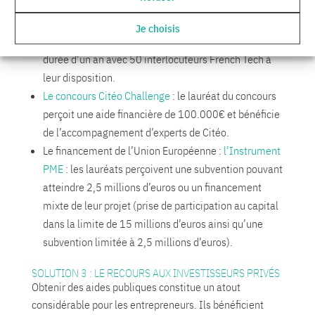
La Bourse French Tech
: Grâce à cette bourse, les
lauréats bénéficient d’un accès privilégié aux
Je choisis
administrations et services publics français pour une
durée d’un an avec 50 interlocuteurs French Tech à
leur disposition.
Le concours Citéo Challenge
: le lauréat du concours
perçoit une aide financière de 100.000€ et bénéficie
de l’accompagnement d’experts de Citéo.
Le financement de l’Union Européenne :
l’Instrument
PME
: les lauréats perçoivent une subvention pouvant
atteindre 2,5 millions d’euros ou un financement
mixte de leur projet (prise de participation au capital
dans la limite de 15 millions d’euros ainsi qu’une
subvention limitée à 2,5 millions d’euros).
SOLUTION 3 : LE RECOURS AUX INVESTISSEURS PRIVÉS
Obtenir des aides publiques constitue un atout
considérable pour les entrepreneurs. Ils bénéficient