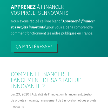
APPRENEZ
À FINANCER
VOS PROJETS INNOVANTS
Nous avons rédigé ce livre blanc “
Apprenez à financer
vos projets innovants
“,pour vous aider à comprendre
comment fonctionnent les aides publiques en France.
ÇA M'INTÉRESSE !
COMMENT FINANCER LE
LANCEMENT DE SA STARTUP
INNOVANTE ?
Juil 23, 2020
|
Actualité de l'innovation, financement, gestion
de projets innovants
,
Financement de l'innovation et des projets
innovants