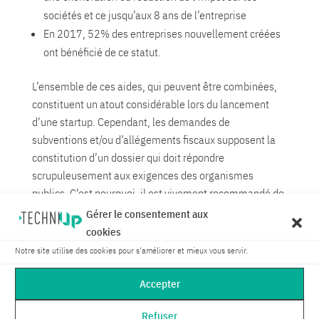
sociétés et ce jusqu’aux 8 ans de l’entreprise
En 2017, 52% des entreprises nouvellement créées
ont bénéficié de ce statut.
L’ensemble de ces aides, qui peuvent être combinées,
constituent un atout considérable lors du lancement
d’une startup. Cependant, les demandes de
subventions et/ou d’allégements fiscaux supposent la
constitution d’un dossier qui doit répondre
scrupuleusement aux exigences des organismes
publics. C’est pourquoi, il est vivement recommandé de
se faire assister par un conseil pour maximiser ses
Gérer le consentement aux
chances d’obtenir l’aide souhaitée.
cookies
Notre site utilise des cookies pour s'améliorer et mieux vous servir.
Enfin, les startups peuvent candidater pour obtenir des
bourses ou présenter leurs projets à l’occasion de
Accepter
concours en lien avec la technologie et l’innovation :
Refuser